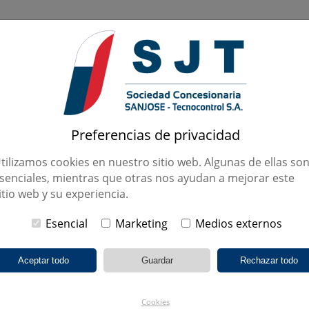
Preferencias de privacidad
PROYECTOS
INFORMACIÓN FINANCIERA
RSC
tilizamos cookies en nuestro sitio web. Algunas de ellas so
senciales, mientras que otras nos ayudan a mejorar este
itio web y su experiencia.
HOSPITAL
Esencial
Marketing
Medios externos
DRA. ELOÍSA DÍAZ 
C
Cookies