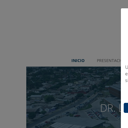
INICIO
PRESENTACIÓN
U
e
s
Ú,